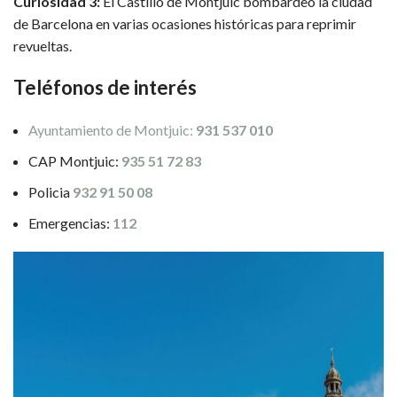
Curiosidad 3:
El Castillo de Montjuïc bombardeó la ciudad
de Barcelona en varias ocasiones históricas para reprimir
revueltas.
Teléfonos de interés
Ayuntamiento de Montjuic:
931 537 010
CAP Montjuic:
935 51 72 83
Policia
932 91 50 08
Emergencias:
112