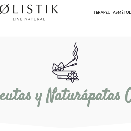
TERAPEUTAS
MÉTOD
eutas y Naturápatas O