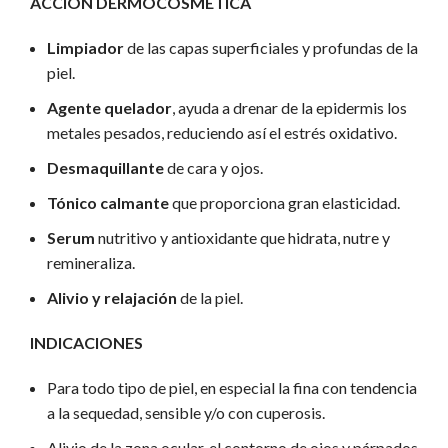
ACCIÓN DERMOCOSMÉTICA
Limpiador
de las capas superficiales y profundas de la
piel.
Agente quelador
, ayuda a drenar de la epidermis los
metales pesados, reduciendo así el estrés oxidativo.
Desmaquillante
de cara y ojos.
Tónico calmante
que proporciona gran elasticidad.
Serum
nutritivo y antioxidante que hidrata, nutre y
remineraliza.
Alivio y relajación
de la piel.
INDICACIONES
Para todo tipo de piel, en especial la fina con tendencia
a la sequedad, sensible y/o con cuperosis.
Alivio de la zona ocular, el contorno de ojos y párpados