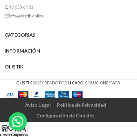
93 633 69 32
info@olistik.online
CATEGORIAS
INFORMACIÓN
OLISTIK
OLISTIK
2023 CREADO POR
JJ CARO
. SOLUCIONES WEB.
Aviso Legal
Política de Privacidad
Configuración de Cookies
0
Tienda
Wishlist
Carrito
My account