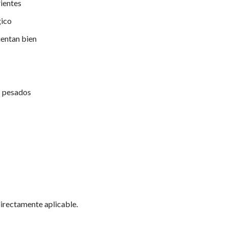
rientes
gico
ientan bien
s pesados
directamente aplicable.