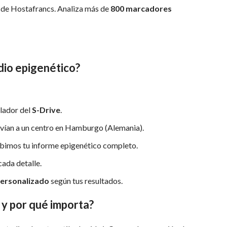
sde Hostafrancs. Analiza más de
800 marcadores
dio epigenético?
ilador del
S-Drive
.
envían a un centro en Hamburgo (Alemania).
bimos tu informe epigenético completo.
cada detalle.
personalizado
según tus resultados.
 y por qué importa?