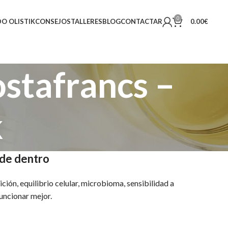
0
O OLISTIK
CONSEJOS
TALLERES
BLOG
CONTACTAR
0.00
€
stafrancs –
k
sde dentro
ición, equilibrio celular, microbioma, sensibilidad a
uncionar mejor.