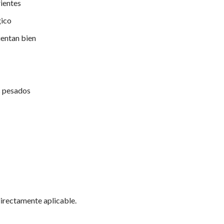
rientes
gico
ientan bien
s pesados
directamente aplicable.