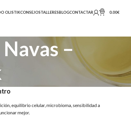
0
O OLISTIK
CONSEJOS
TALLERES
BLOG
CONTACTAR
0.00
€
 Navas –
k
ntro
ición, equilibrio celular, microbioma, sensibilidad a
uncionar mejor.