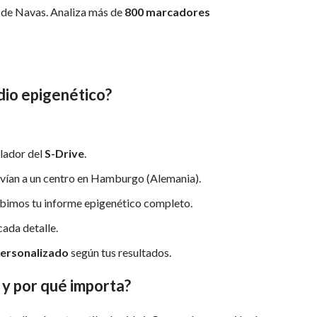
sde Navas. Analiza más de
800 marcadores
dio epigenético?
ilador del
S-Drive
.
envían a un centro en Hamburgo (Alemania).
bimos tu informe epigenético completo.
cada detalle.
personalizado
según tus resultados.
 y por qué importa?