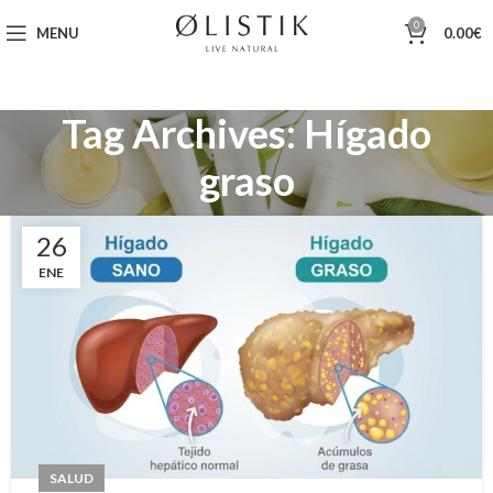
0
MENU
0.00
€
Tag Archives: Hígado
graso
26
ENE
SALUD