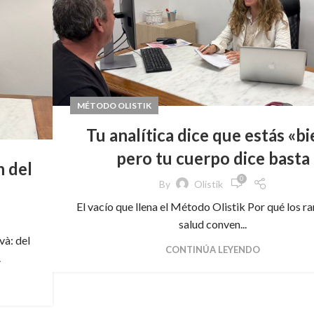
MÉTODO OLISTIK
Tu analítica dice que estás «bi
pero tu cuerpo dice basta
n del
0
By
Olistik
El vacío que llena el Método Olistik Por qué los r
salud conven...
và: del
CONTINÚA LEYENDO
.