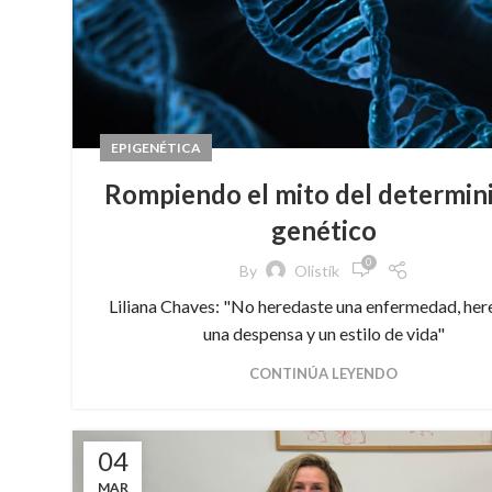
EPIGENÉTICA
Rompiendo el mito del determin
genético
0
By
Olistik
Liliana Chaves: "No heredaste una enfermedad, her
una despensa y un estilo de vida"
CONTINÚA LEYENDO
04
MAR