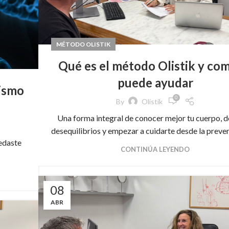
MÉTODO OLISTIK
Qué es el método Olistik y co
puede ayudar
ismo
0
By
Olistik
Una forma integral de conocer mejor tu cuerpo, d
desequilibrios y empezar a cuidarte desde la prevenci
edaste
CONTINÚA LEYENDO
08
ABR