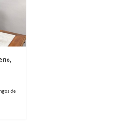
en»,
angos de