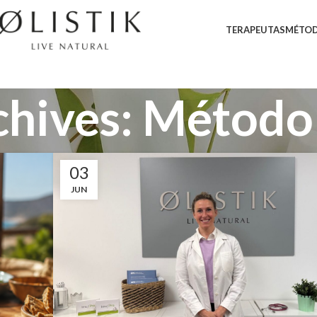
TERAPEUTAS
MÉTOD
chives: Método 
03
JUN