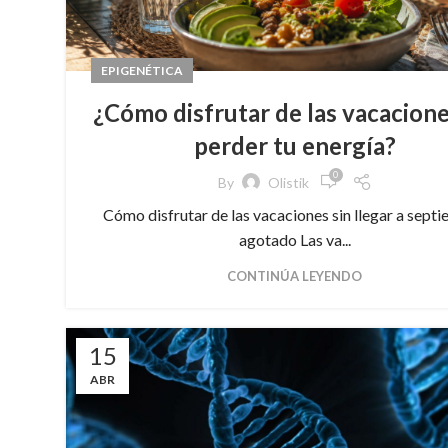
EPIGENÉTICA
¿Cómo disfrutar de las vacacione
perder tu energía?
0
By
Olistik
Cómo disfrutar de las vacaciones sin llegar a sept
agotado Las va...
CONTINÚA LEYENDO
15
ABR